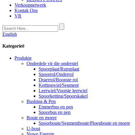
Verkoopnetwerk
Kontak Ons
VR
English
Kategorieë
Produkte
Onderdele vir die onderstel
Spoorplaat/Rupsplaat
Spoorrol/Onderrol
Draerrol/Boonste rol
Kettingwiel/Segment
Leerwiel/Voorste leerwiel
Spoorketting/Spoorskakel
Bushing & Pen
Emmerbus en pen
Spoorbus en pen
Boute en moere
Spoorboute/Segmentboute/Ploegboute en moere
U-bout
Nuwe Energie