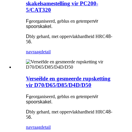
skakelsamestelling vir PC200-
5/CAT320
F
georganiseerd, geblus en getemper
vir
spoorskakel
.
D
bly gehard, met oppervlakhardheid HRC
48-
5
6
.
navraag
detail
Verseëlde en gesmeerde rupsketting
vir D70/D65/D85/D4D/D50
F
georganiseerd, geblus en getemper
vir
spoorskakel
.
D
bly gehard, met oppervlakhardheid HRC
48-
5
6
.
navraag
detail