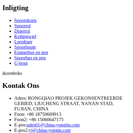
Inligting
Spoorskoen
Spoorrol
Draerrol
Kettingwiel
Leerdraer
Spoorboute
Emmerbus en pen
Spoorbus en pen
U-bout
ikoonboks
Kontak Ons
Adres: RONGQIAO PROJEK GEKONSENTREERDE
GEBIED, LIUCHENG STRAAT, NANAN STAD,
FUJIAN, CHINA
Foon: +86 18750669913
Foon2: +86 15060647175
E-pos:
sales01@china-yongjin.com
E-pos2:
yj@china-yongin.com