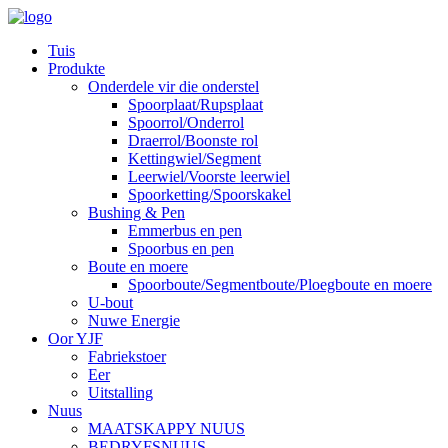
Tuis
Produkte
Onderdele vir die onderstel
Spoorplaat/Rupsplaat
Spoorrol/Onderrol
Draerrol/Boonste rol
Kettingwiel/Segment
Leerwiel/Voorste leerwiel
Spoorketting/Spoorskakel
Bushing & Pen
Emmerbus en pen
Spoorbus en pen
Boute en moere
Spoorboute/Segmentboute/Ploegboute en moere
U-bout
Nuwe Energie
Oor YJF
Fabriekstoer
Eer
Uitstalling
Nuus
MAATSKAPPY NUUS
BEDRYFSNUUS