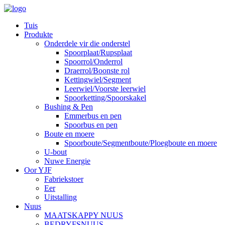
Tuis
Produkte
Onderdele vir die onderstel
Spoorplaat/Rupsplaat
Spoorrol/Onderrol
Draerrol/Boonste rol
Kettingwiel/Segment
Leerwiel/Voorste leerwiel
Spoorketting/Spoorskakel
Bushing & Pen
Emmerbus en pen
Spoorbus en pen
Boute en moere
Spoorboute/Segmentboute/Ploegboute en moere
U-bout
Nuwe Energie
Oor YJF
Fabriekstoer
Eer
Uitstalling
Nuus
MAATSKAPPY NUUS
BEDRYFSNUUS