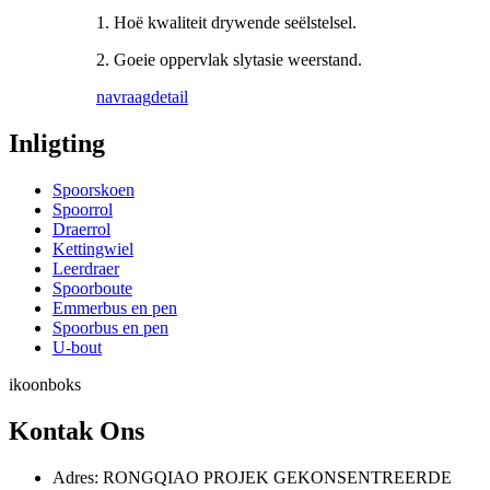
1. Hoë kwaliteit drywende seëlstelsel.
2. Goeie oppervlak slytasie weerstand.
navraag
detail
Inligting
Spoorskoen
Spoorrol
Draerrol
Kettingwiel
Leerdraer
Spoorboute
Emmerbus en pen
Spoorbus en pen
U-bout
ikoonboks
Kontak Ons
Adres: RONGQIAO PROJEK GEKONSENTREERDE