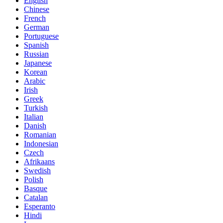
English
Chinese
French
German
Portuguese
Spanish
Russian
Japanese
Korean
Arabic
Irish
Greek
Turkish
Italian
Danish
Romanian
Indonesian
Czech
Afrikaans
Swedish
Polish
Basque
Catalan
Esperanto
Hindi