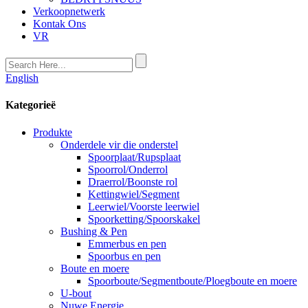
Verkoopnetwerk
Kontak Ons
VR
English
Kategorieë
Produkte
Onderdele vir die onderstel
Spoorplaat/Rupsplaat
Spoorrol/Onderrol
Draerrol/Boonste rol
Kettingwiel/Segment
Leerwiel/Voorste leerwiel
Spoorketting/Spoorskakel
Bushing & Pen
Emmerbus en pen
Spoorbus en pen
Boute en moere
Spoorboute/Segmentboute/Ploegboute en moere
U-bout
Nuwe Energie