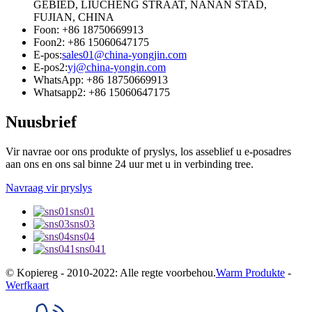
GEBIED, LIUCHENG STRAAT, NANAN STAD,
FUJIAN, CHINA
Foon: +86 18750669913
Foon2: +86 15060647175
E-pos:
sales01@china-yongjin.com
E-pos2:
yj@china-yongin.com
WhatsApp: +86 18750669913
Whatsapp2: +86 15060647175
Nuusbrief
Vir navrae oor ons produkte of pryslys, los asseblief u e-posadres
aan ons en ons sal binne 24 uur met u in verbinding tree.
Navraag vir pryslys
sns01
sns03
sns04
sns041
© Kopiereg - 2010-2022: Alle regte voorbehou.
Warm Produkte
-
Werfkaart