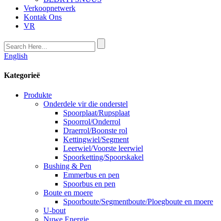
Verkoopnetwerk
Kontak Ons
VR
English
Kategorieë
Produkte
Onderdele vir die onderstel
Spoorplaat/Rupsplaat
Spoorrol/Onderrol
Draerrol/Boonste rol
Kettingwiel/Segment
Leerwiel/Voorste leerwiel
Spoorketting/Spoorskakel
Bushing & Pen
Emmerbus en pen
Spoorbus en pen
Boute en moere
Spoorboute/Segmentboute/Ploegboute en moere
U-bout
Nuwe Energie