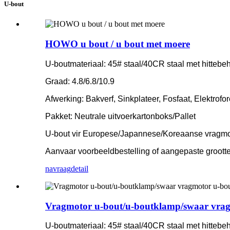
U-bout
HOWO u bout / u bout met moere
U-boutmateriaal: 45# staal/40CR staal met hittebe
Graad: 4.8/6.8/10.9
Afwerking: Bakverf, Sinkplateer, Fosfaat, Elektrofo
Pakket: Neutrale uitvoerkartonboks/Pallet
U-bout vir Europese/Japannese/Koreaanse vragm
Aanvaar voorbeeldbestelling of aangepaste grootte
navraag
detail
Vragmotor u-bout/u-boutklamp/swaar vrag
U-boutmateriaal: 45# staal/40CR staal met hittebe