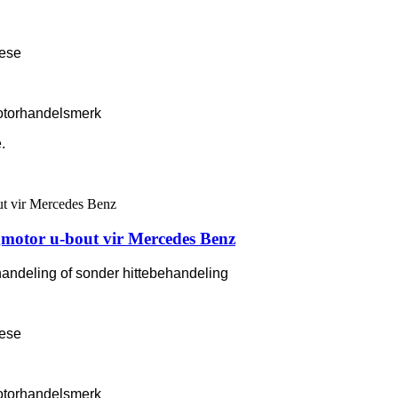
rese
otorhandelsmerk
.
motor u-bout vir Mercedes Benz
handeling of sonder hittebehandeling
rese
otorhandelsmerk