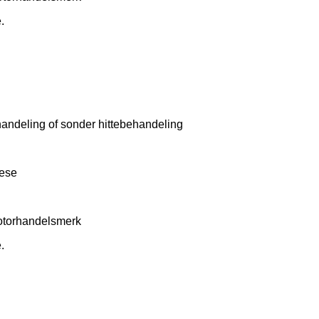
.
handeling of sonder hittebehandeling
rese
otorhandelsmerk
.