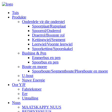
Tuis
Produkte
Onderdele vir die onderstel
Spoorplaat/Rupsplaat
Spoorrol/Onderrol
Draerrol/Boonste rol
Kettingwiel/Segment
Leerwiel/Voorste leerwiel
Spoorketting/Spoorskakel
Bushing & Pen
Emmerbus en pen
Spoorbus en pen
Boute en moere
Spoorboute/Segmentboute/Ploegboute en moere
U-bout
Nuwe Energie
Oor YJF
Fabriekstoer
Eer
Uitstalling
Nuus
MAATSKAPPY NUUS
BEDRYFSNUUS