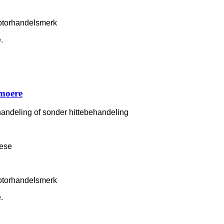
otorhandelsmerk
.
moere
handeling of sonder hittebehandeling
rese
otorhandelsmerk
.