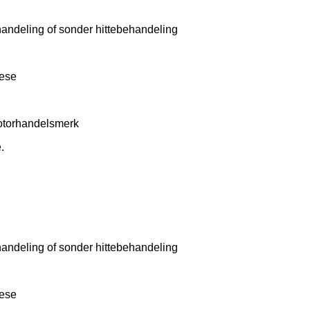
handeling of sonder hittebehandeling
rese
otorhandelsmerk
.
handeling of sonder hittebehandeling
rese